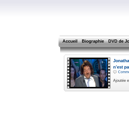
Accueil
Biographie
DVD de Jo
Jonatha
n’est p
Comme
Ajoutée 