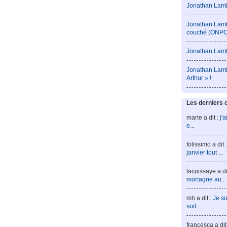
Jonathan Lamb
Jonathan Lambe
couché (ONPC
Jonathan Lambe
Jonathan Lambe
Arthur » !
Les derniers
marte a dit :
j'
e...
folissimo a dit 
janvier tout ...
lacuissaye a di
mortagne au...
mh a dit :
Je su
soit...
francesca a dit