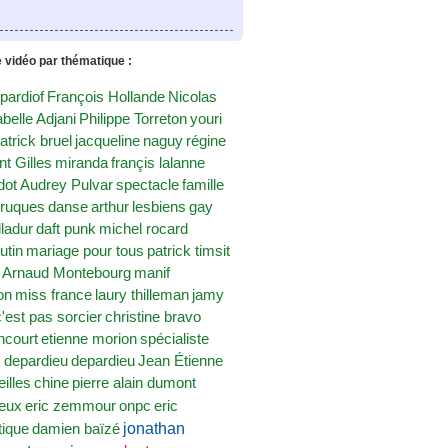
vidéo par thématique :
pardiof
François Hollande
Nicolas
abelle Adjani
Philippe Torreton
youri
atrick bruel
jacqueline
naguy
régine
nt Gilles
miranda
françis lalanne
dot
Audrey Pulvar
spectacle
famille
rruques
danse
arthur
lesbiens
gay
ladur
daft punk
michel rocard
utin
mariage pour tous
patrick timsit
Arnaud Montebourg
manif
on
miss france
laury thilleman
jamy
c'est pas sorcier
christine bravo
encourt
etienne morion
spécialiste
 depardieu
depardieu
Jean Étienne
eilles
chine
pierre alain dumont
eric zemmour
onpc
eric
ieux
jonathan
tique
damien baïzé