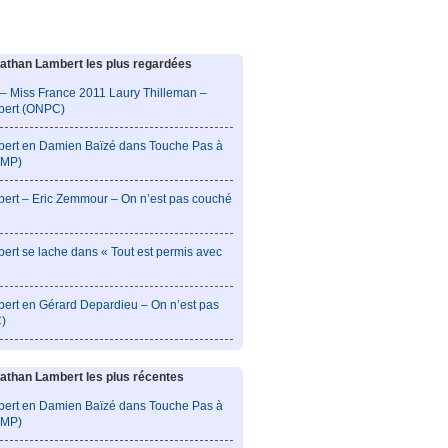
athan Lambert les plus regardées
– Miss France 2011 Laury Thilleman –
bert (ONPC)
ert en Damien Baïzé dans Touche Pas à
PMP)
ert – Eric Zemmour – On n’est pas couché
rt se lache dans « Tout est permis avec
ert en Gérard Depardieu – On n’est pas
)
athan Lambert les plus récentes
ert en Damien Baïzé dans Touche Pas à
PMP)