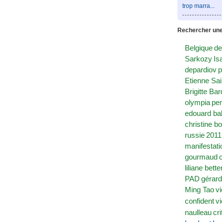
trop marra...
Rechercher une 
Belgique
de
Sarkozy
Is
depardiov
p
Etienne Sai
Brigitte Bar
olympia
pe
edouard bal
christine bo
russie
2011
manifestati
gourmaud
liliane bett
PAD
gérard
Ming Tao
vi
confident
v
naulleau
cri