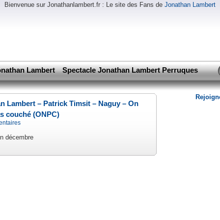
Bienvenue sur Jonathanlambert.fr : Le site des Fans de
Jonathan Lambert
nathan Lambert
Spectacle Jonathan Lambert Perruques
Rejoign
n Lambert – Patrick Timsit – Naguy – On
as couché (ONPC)
ntaires
en décembre