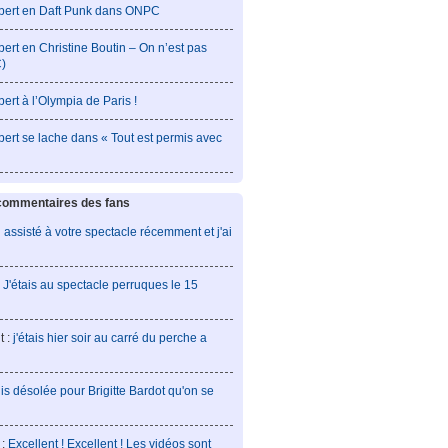
ert en Daft Punk dans ONPC
rt en Christine Boutin – On n’est pas
)
rt à l’Olympia de Paris !
rt se lache dans « Tout est permis avec
 commentaires des fans
ai assisté à votre spectacle récemment et j'ai
:
J'étais au spectacle perruques le 15
t :
j'étais hier soir au carré du perche a
is désolée pour Brigitte Bardot qu'on se
 :
Excellent ! Excellent ! Les vidéos sont